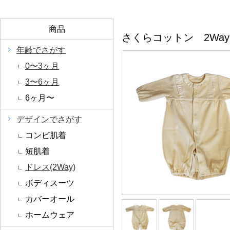
商品
さくらコットン 2Wa
年齢でさがす
0〜3ヶ月
3〜6ヶ月
6ヶ月〜
デザインでさがす
コンビ肌着
短肌着
ドレス(2Way)
ボディスーツ
カバーオール
ホームウェア